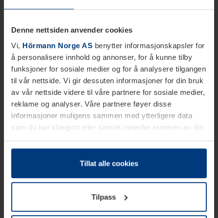
Denne nettsiden anvender cookies
Vi,
Hörmann Norge AS
benytter informasjonskapsler for
å personalisere innhold og annonser, for å kunne tilby
funksjoner for sosiale medier og for å analysere tilgangen
til vår nettside. Vi gir dessuten informasjoner for din bruk
av vår nettside videre til våre partnere for sosiale medier,
reklame og analyser. Våre partnere føyer disse
informasjoner muligens sammen med ytterligere data
som du har klargjort eller samlet innenfor rammen av din
bruk av tjenestene.
Etter loven kan vi lagre informasjonskapsler på din
datamaskin, hvis disse er absolutt nødvendig for drift av
Tillat alle cookies
denne siden. For alle andre typer informasjonskapsler
trenger vi din tillatelse. Du kan når som helst endre eller
Tilpass
tilbakekalle ditt samtykke i forklaringen av
informasjonskapselen på siden
Personvernerklæring
på