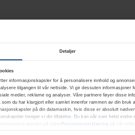
Detaljer
ookies
ter informasjonskapsler for å personalisere innhold og annonser,
alysere tilgangen til vår nettside. Vi gir dessuten informasjoner f
sosiale medier, reklame og analyser. Våre partnere føyer disse i
som du har klargjort eller samlet innenfor rammen av din bruk 
rmasjonskapsler på din datamaskin, hvis disse er absolutt nødvend
onskapsler trenger vi din tillatelse. Du kan når som helst endre ell
nformasjonskapselen på siden
Personvernerklæring
på vår netts