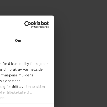
Om
 for å kunne tilby funksjoner
or din bruk av vår nettside
nformasjoner muligens
av tjenestene.
ig for drift av denne siden.
er tilbakekalle ditt
ide.