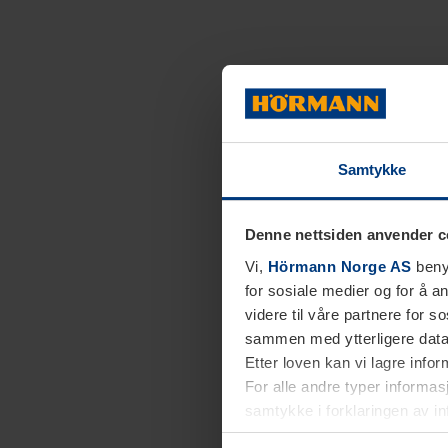
Samtykke
Denne nettsiden anvender c
Vi,
Hörmann Norge AS
benyt
for sosiale medier og for å an
videre til våre partnere for 
sammen med ytterligere data 
Etter loven kan vi lagre info
For alle andre typer informasj
samtykke i forklaringen av i