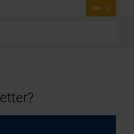
SØK
etter?