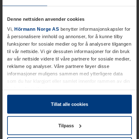
Denne nettsiden anvender cookies
Vi,
Hörmann Norge AS
benytter informasjonskapsler for
å personalisere innhold og annonser, for å kunne tilby
funksjoner for sosiale medier og for å analysere tilgangen
til vår nettside. Vi gir dessuten informasjoner for din bruk
av vår nettside videre til våre partnere for sosiale medier,
reklame og analyser. Våre partnere føyer disse
informasjoner muligens sammen med ytterligere data
som du har klargjort eller samlet innenfor rammen av din
bruk av tjenestene.
Etter loven kan vi lagre informasjonskapsler på din
datamaskin, hvis disse er absolutt nødvendig for drift av
Tillat alle cookies
denne siden. For alle andre typer informasjonskapsler
trenger vi din tillatelse. Du kan når som helst endre eller
Tilpass
tilbakekalle ditt samtykke i forklaringen av
informasjonskapselen på siden
Personvernerklæring
på