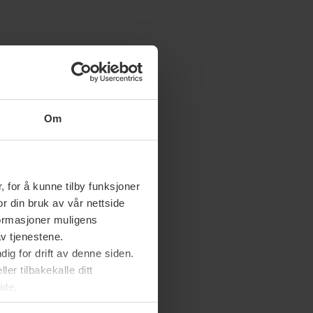
Om
 for å kunne tilby funksjoner
or din bruk av vår nettside
nformasjoner muligens
av tjenestene.
ig for drift av denne siden.
er tilbakekalle ditt
ide.