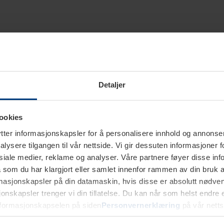
Detaljer
ookies
ter informasjonskapsler for å personalisere innhold og annonser,
alysere tilgangen til vår nettside. Vi gir dessuten informasjoner f
sosiale medier, reklame og analyser. Våre partnere føyer disse i
som du har klargjort eller samlet innenfor rammen av din bruk 
rmasjonskapsler på din datamaskin, hvis disse er absolutt nødvend
onskapsler trenger vi din tillatelse. Du kan når som helst endre ell
nformasjonskapselen på siden
Personvernerklæring
på vår netts