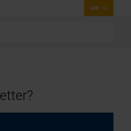
SØK
etter?