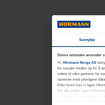
Samtykke
Denne nettsiden anvender c
Vi,
Hörmann Norge AS
benyt
for sosiale medier og for å an
videre til våre partnere for 
sammen med ytterligere data 
Etter loven kan vi lagre info
For alle andre typer informasj
samtykke i forklaringen av i