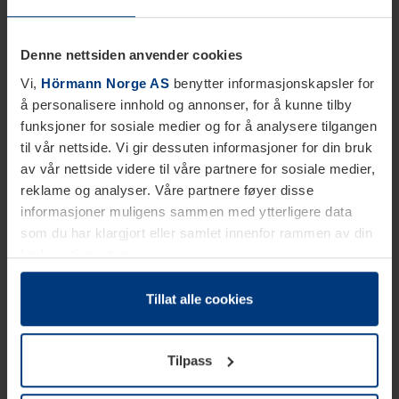
Denne nettsiden anvender cookies
Vi,
Hörmann Norge AS
benytter informasjonskapsler for
å personalisere innhold og annonser, for å kunne tilby
funksjoner for sosiale medier og for å analysere tilgangen
til vår nettside. Vi gir dessuten informasjoner for din bruk
av vår nettside videre til våre partnere for sosiale medier,
reklame og analyser. Våre partnere føyer disse
informasjoner muligens sammen med ytterligere data
som du har klargjort eller samlet innenfor rammen av din
bruk av tjenestene.
Etter loven kan vi lagre informasjonskapsler på din
datamaskin, hvis disse er absolutt nødvendig for drift av
Tillat alle cookies
denne siden. For alle andre typer informasjonskapsler
trenger vi din tillatelse. Du kan når som helst endre eller
Tilpass
tilbakekalle ditt samtykke i forklaringen av
informasjonskapselen på siden
Personvernerklæring
på