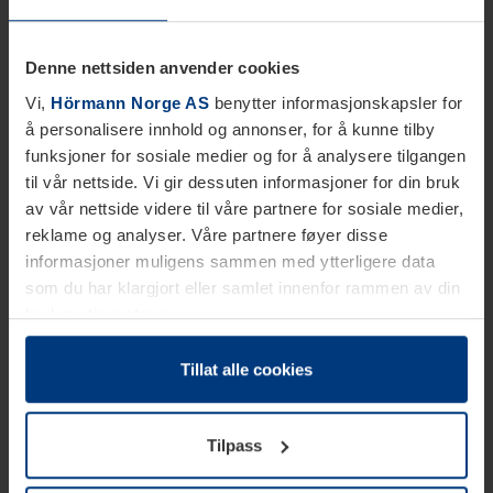
Denne nettsiden anvender cookies
Vi,
Hörmann Norge AS
benytter informasjonskapsler for
å personalisere innhold og annonser, for å kunne tilby
funksjoner for sosiale medier og for å analysere tilgangen
til vår nettside. Vi gir dessuten informasjoner for din bruk
av vår nettside videre til våre partnere for sosiale medier,
reklame og analyser. Våre partnere føyer disse
informasjoner muligens sammen med ytterligere data
som du har klargjort eller samlet innenfor rammen av din
bruk av tjenestene.
Etter loven kan vi lagre informasjonskapsler på din
datamaskin, hvis disse er absolutt nødvendig for drift av
Tillat alle cookies
denne siden. For alle andre typer informasjonskapsler
trenger vi din tillatelse. Du kan når som helst endre eller
Tilpass
tilbakekalle ditt samtykke i forklaringen av
informasjonskapselen på siden
Personvernerklæring
på