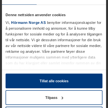
Denne nettsiden anvender cookies
Vi,
Hörmann Norge AS
benytter informasjonskapsler for
å personalisere innhold og annonser, for å kunne tilby
funksjoner for sosiale medier og for å analysere tilgangen
til vår nettside. Vi gir dessuten informasjoner for din bruk
av vår nettside videre til våre partnere for sosiale medier,
reklame og analyser. Våre partnere føyer disse
informasjoner muligens sammen med ytterligere data
som du har klargjort eller samlet innenfor rammen av din
bruk av tjenestene.
Etter loven kan vi lagre informasjonskapsler på din
datamaskin, hvis disse er absolutt nødvendig for drift av
Tillat alle cookies
denne siden. For alle andre typer informasjonskapsler
trenger vi din tillatelse. Du kan når som helst endre eller
Tilpass
tilbakekalle ditt samtykke i forklaringen av
informasjonskapselen på siden
Personvernerklæring
på