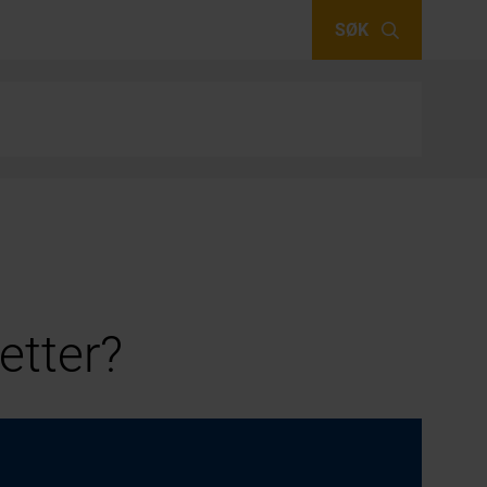
SØK
etter?