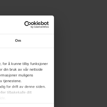
Om
 for å kunne tilby funksjoner
or din bruk av vår nettside
nformasjoner muligens
av tjenestene.
ig for drift av denne siden.
er tilbakekalle ditt
ide.