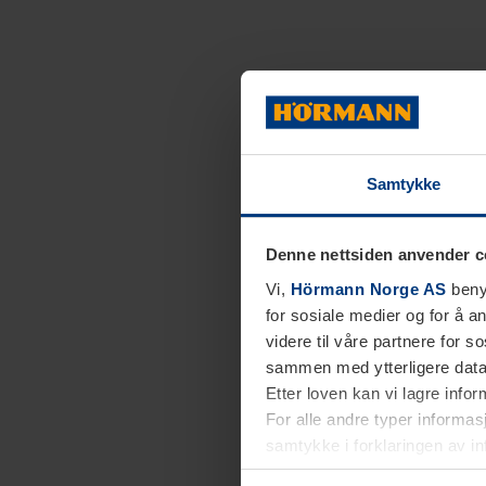
Samtykke
Denne nettsiden anvender c
Vi,
Hörmann Norge AS
benyt
for sosiale medier og for å an
videre til våre partnere for 
sammen med ytterligere data 
Etter loven kan vi lagre info
For alle andre typer informasj
samtykke i forklaringen av i