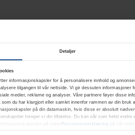
Detaljer
ookies
ter informasjonskapsler for å personalisere innhold og annonser,
alysere tilgangen til vår nettside. Vi gir dessuten informasjoner f
sosiale medier, reklame og analyser. Våre partnere føyer disse i
som du har klargjort eller samlet innenfor rammen av din bruk 
rmasjonskapsler på din datamaskin, hvis disse er absolutt nødvend
onskapsler trenger vi din tillatelse. Du kan når som helst endre ell
nformasjonskapselen på siden
Personvernerklæring
på vår netts