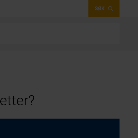
SØK
etter?