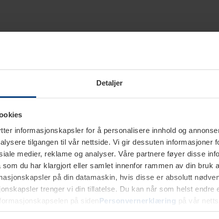
Detaljer
ookies
ter informasjonskapsler for å personalisere innhold og annonser,
alysere tilgangen til vår nettside. Vi gir dessuten informasjoner f
sosiale medier, reklame og analyser. Våre partnere føyer disse i
som du har klargjort eller samlet innenfor rammen av din bruk 
rmasjonskapsler på din datamaskin, hvis disse er absolutt nødvend
onskapsler trenger vi din tillatelse. Du kan når som helst endre ell
nformasjonskapselen på siden
Personvernerklæring
på vår netts