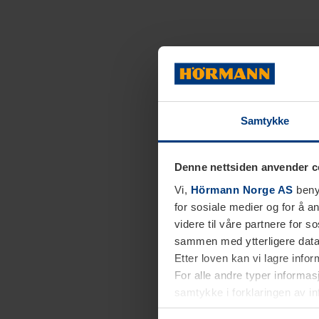
Samtykke
Denne nettsiden anvender c
Vi,
Hörmann Norge AS
benyt
for sosiale medier og for å an
videre til våre partnere for 
sammen med ytterligere data 
Etter loven kan vi lagre info
For alle andre typer informasj
samtykke i forklaringen av i