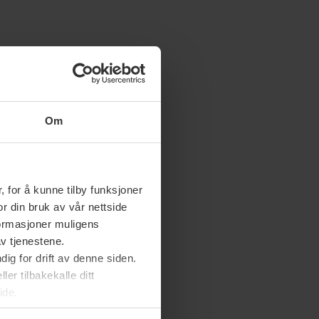
Om
 for å kunne tilby funksjoner
or din bruk av vår nettside
nformasjoner muligens
av tjenestene.
ig for drift av denne siden.
er tilbakekalle ditt
ide.