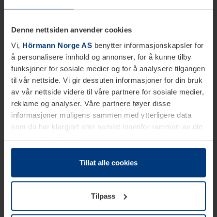
Denne nettsiden anvender cookies
Vi,
Hörmann Norge AS
benytter informasjonskapsler for
å personalisere innhold og annonser, for å kunne tilby
funksjoner for sosiale medier og for å analysere tilgangen
til vår nettside. Vi gir dessuten informasjoner for din bruk
av vår nettside videre til våre partnere for sosiale medier,
reklame og analyser. Våre partnere føyer disse
informasjoner muligens sammen med ytterligere data
som du har klargjort eller samlet innenfor rammen av din
bruk av tjenestene.
Etter loven kan vi lagre informasjonskapsler på din
datamaskin, hvis disse er absolutt nødvendig for drift av
Tillat alle cookies
denne siden. For alle andre typer informasjonskapsler
trenger vi din tillatelse. Du kan når som helst endre eller
Tilpass
tilbakekalle ditt samtykke i forklaringen av
informasjonskapselen på siden
Personvernerklæring
på