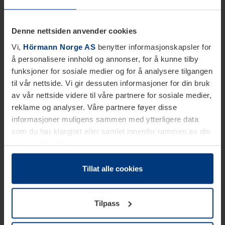
Denne nettsiden anvender cookies
Vi,
Hörmann Norge AS
benytter informasjonskapsler for
å personalisere innhold og annonser, for å kunne tilby
funksjoner for sosiale medier og for å analysere tilgangen
til vår nettside. Vi gir dessuten informasjoner for din bruk
av vår nettside videre til våre partnere for sosiale medier,
reklame og analyser. Våre partnere føyer disse
informasjoner muligens sammen med ytterligere data
som du har klargjort eller samlet innenfor rammen av din
bruk av tjenestene.
Etter loven kan vi lagre informasjonskapsler på din
datamaskin, hvis disse er absolutt nødvendig for drift av
Tillat alle cookies
denne siden. For alle andre typer informasjonskapsler
trenger vi din tillatelse. Du kan når som helst endre eller
Tilpass
tilbakekalle ditt samtykke i forklaringen av
informasjonskapselen på siden
Personvernerklæring
på