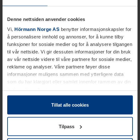
Denne nettsiden anvender cookies
Vi,
Hörmann Norge AS
benytter informasjonskapsler for
å personalisere innhold og annonser, for å kunne tilby
funksjoner for sosiale medier og for å analysere tilgangen
til vår nettside. Vi gir dessuten informasjoner for din bruk
av vår nettside videre til våre partnere for sosiale medier,
reklame og analyser. Våre partnere føyer disse
informasjoner muligens sammen med ytterligere data
som du har klargjort eller samlet innenfor rammen av din
bruk av tjenestene.
Etter loven kan vi lagre informasjonskapsler på din
datamaskin, hvis disse er absolutt nødvendig for drift av
Tillat alle cookies
denne siden. For alle andre typer informasjonskapsler
trenger vi din tillatelse. Du kan når som helst endre eller
Tilpass
tilbakekalle ditt samtykke i forklaringen av
informasjonskapselen på siden
Personvernerklæring
på