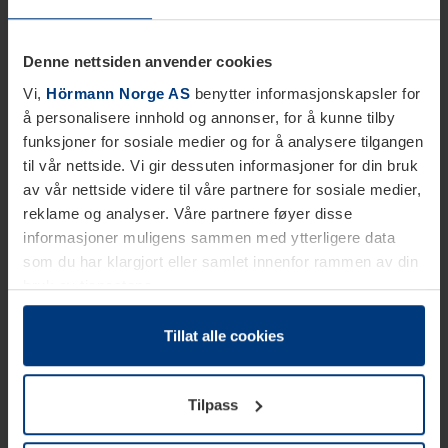
Denne nettsiden anvender cookies
Vi,
Hörmann Norge AS
benytter informasjonskapsler for
å personalisere innhold og annonser, for å kunne tilby
funksjoner for sosiale medier og for å analysere tilgangen
til vår nettside. Vi gir dessuten informasjoner for din bruk
av vår nettside videre til våre partnere for sosiale medier,
reklame og analyser. Våre partnere føyer disse
informasjoner muligens sammen med ytterligere data
som du har klargjort eller samlet innenfor rammen av din
bruk av tjenestene.
Etter loven kan vi lagre informasjonskapsler på din
datamaskin, hvis disse er absolutt nødvendig for drift av
Tillat alle cookies
denne siden. For alle andre typer informasjonskapsler
trenger vi din tillatelse. Du kan når som helst endre eller
Tilpass
tilbakekalle ditt samtykke i forklaringen av
informasjonskapselen på siden
Personvernerklæring
på