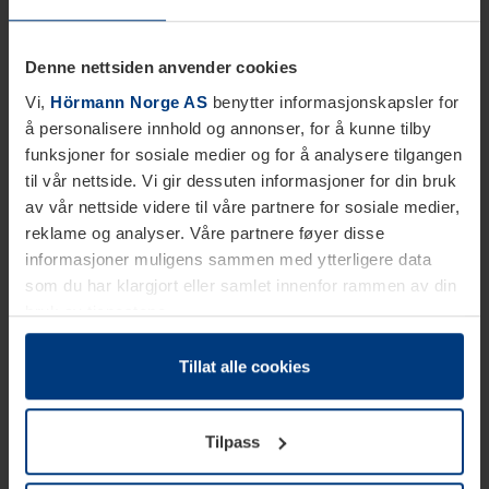
Denne nettsiden anvender cookies
Vi,
Hörmann Norge AS
benytter informasjonskapsler for
å personalisere innhold og annonser, for å kunne tilby
funksjoner for sosiale medier og for å analysere tilgangen
til vår nettside. Vi gir dessuten informasjoner for din bruk
av vår nettside videre til våre partnere for sosiale medier,
reklame og analyser. Våre partnere føyer disse
informasjoner muligens sammen med ytterligere data
som du har klargjort eller samlet innenfor rammen av din
bruk av tjenestene.
Etter loven kan vi lagre informasjonskapsler på din
datamaskin, hvis disse er absolutt nødvendig for drift av
Tillat alle cookies
denne siden. For alle andre typer informasjonskapsler
trenger vi din tillatelse. Du kan når som helst endre eller
Tilpass
tilbakekalle ditt samtykke i forklaringen av
informasjonskapselen på siden
Personvernerklæring
på