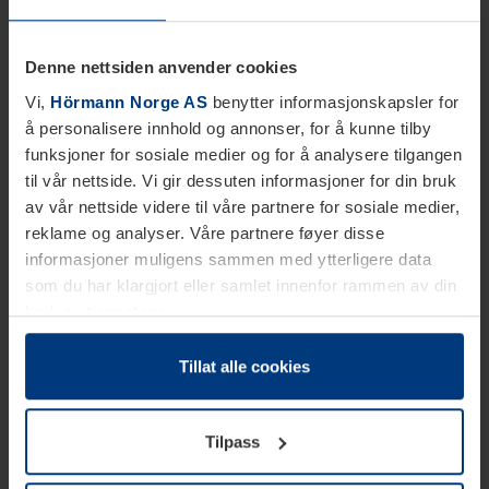
Denne nettsiden anvender cookies
Vi,
Hörmann Norge AS
benytter informasjonskapsler for
å personalisere innhold og annonser, for å kunne tilby
funksjoner for sosiale medier og for å analysere tilgangen
til vår nettside. Vi gir dessuten informasjoner for din bruk
av vår nettside videre til våre partnere for sosiale medier,
reklame og analyser. Våre partnere føyer disse
informasjoner muligens sammen med ytterligere data
som du har klargjort eller samlet innenfor rammen av din
bruk av tjenestene.
Etter loven kan vi lagre informasjonskapsler på din
datamaskin, hvis disse er absolutt nødvendig for drift av
Tillat alle cookies
denne siden. For alle andre typer informasjonskapsler
trenger vi din tillatelse. Du kan når som helst endre eller
Tilpass
tilbakekalle ditt samtykke i forklaringen av
informasjonskapselen på siden
Personvernerklæring
på