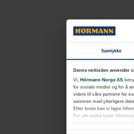
Samtykke
Denne nettsiden anvender c
Vi,
Hörmann Norge AS
benyt
for sosiale medier og for å an
videre til våre partnere for 
sammen med ytterligere data 
Etter loven kan vi lagre info
For alle andre typer informasj
samtykke i forklaringen av i