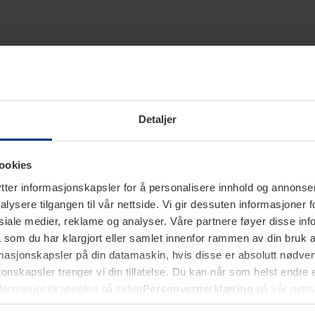
Detaljer
ookies
ter informasjonskapsler for å personalisere innhold og annonser,
alysere tilgangen til vår nettside. Vi gir dessuten informasjoner f
sosiale medier, reklame og analyser. Våre partnere føyer disse i
som du har klargjort eller samlet innenfor rammen av din bruk 
rmasjonskapsler på din datamaskin, hvis disse er absolutt nødvend
onskapsler trenger vi din tillatelse. Du kan når som helst endre ell
nformasjonskapselen på siden
Personvernerklæring
på vår netts