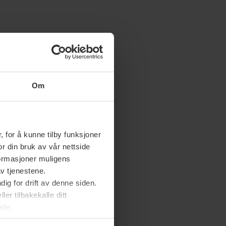
Om
 for å kunne tilby funksjoner
or din bruk av vår nettside
nformasjoner muligens
av tjenestene.
ig for drift av denne siden.
er tilbakekalle ditt
ide.