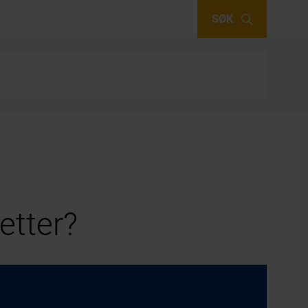
SØK
etter?