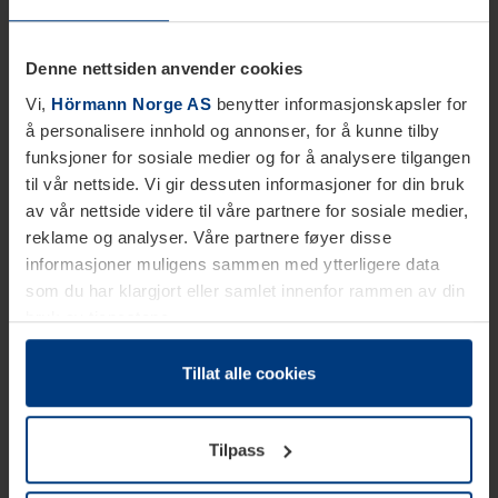
Denne nettsiden anvender cookies
Vi,
Hörmann Norge AS
benytter informasjonskapsler for
å personalisere innhold og annonser, for å kunne tilby
funksjoner for sosiale medier og for å analysere tilgangen
til vår nettside. Vi gir dessuten informasjoner for din bruk
av vår nettside videre til våre partnere for sosiale medier,
reklame og analyser. Våre partnere føyer disse
informasjoner muligens sammen med ytterligere data
som du har klargjort eller samlet innenfor rammen av din
bruk av tjenestene.
Etter loven kan vi lagre informasjonskapsler på din
datamaskin, hvis disse er absolutt nødvendig for drift av
Tillat alle cookies
denne siden. For alle andre typer informasjonskapsler
trenger vi din tillatelse. Du kan når som helst endre eller
Tilpass
tilbakekalle ditt samtykke i forklaringen av
informasjonskapselen på siden
Personvernerklæring
på