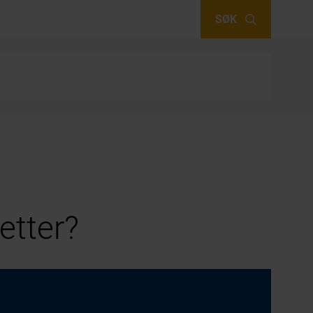
SØK
etter?