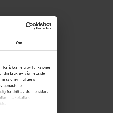
Om
 for å kunne tilby funksjoner
or din bruk av vår nettside
nformasjoner muligens
av tjenestene.
ig for drift av denne siden.
er tilbakekalle ditt
ide.