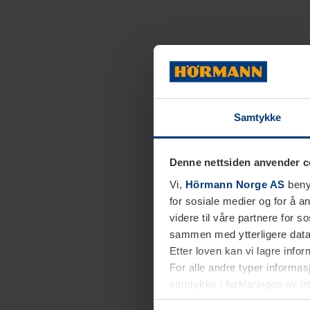
Samtykke
Denne nettsiden anvender c
Vi,
Hörmann Norge AS
benyt
for sosiale medier og for å an
videre til våre partnere for 
sammen med ytterligere data 
Etter loven kan vi lagre info
For alle andre typer informasj
samtykke i forklaringen av i