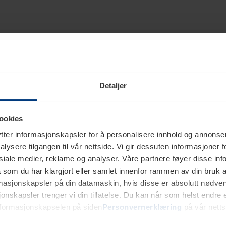
Detaljer
ookies
ter informasjonskapsler for å personalisere innhold og annonser,
alysere tilgangen til vår nettside. Vi gir dessuten informasjoner f
sosiale medier, reklame og analyser. Våre partnere føyer disse i
som du har klargjort eller samlet innenfor rammen av din bruk 
rmasjonskapsler på din datamaskin, hvis disse er absolutt nødvend
onskapsler trenger vi din tillatelse. Du kan når som helst endre ell
nformasjonskapselen på siden
Personvernerklæring
på vår netts