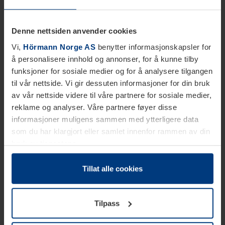
Denne nettsiden anvender cookies
Vi,
Hörmann Norge AS
benytter informasjonskapsler for
å personalisere innhold og annonser, for å kunne tilby
funksjoner for sosiale medier og for å analysere tilgangen
til vår nettside. Vi gir dessuten informasjoner for din bruk
av vår nettside videre til våre partnere for sosiale medier,
reklame og analyser. Våre partnere føyer disse
informasjoner muligens sammen med ytterligere data
som du har klargjort eller samlet innenfor rammen av din
bruk av tjenestene.
Etter loven kan vi lagre informasjonskapsler på din
datamaskin, hvis disse er absolutt nødvendig for drift av
Tillat alle cookies
denne siden. For alle andre typer informasjonskapsler
trenger vi din tillatelse. Du kan når som helst endre eller
Tilpass
tilbakekalle ditt samtykke i forklaringen av
informasjonskapselen på siden
Personvernerklæring
på