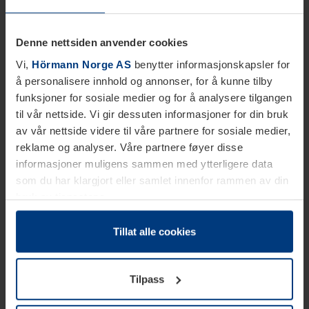
Denne nettsiden anvender cookies
Vi,
Hörmann Norge AS
benytter informasjonskapsler for
å personalisere innhold og annonser, for å kunne tilby
funksjoner for sosiale medier og for å analysere tilgangen
til vår nettside. Vi gir dessuten informasjoner for din bruk
av vår nettside videre til våre partnere for sosiale medier,
reklame og analyser. Våre partnere føyer disse
informasjoner muligens sammen med ytterligere data
som du har klargjort eller samlet innenfor rammen av din
bruk av tjenestene.
Etter loven kan vi lagre informasjonskapsler på din
datamaskin, hvis disse er absolutt nødvendig for drift av
Tillat alle cookies
denne siden. For alle andre typer informasjonskapsler
trenger vi din tillatelse. Du kan når som helst endre eller
Tilpass
tilbakekalle ditt samtykke i forklaringen av
informasjonskapselen på siden
Personvernerklæring
på