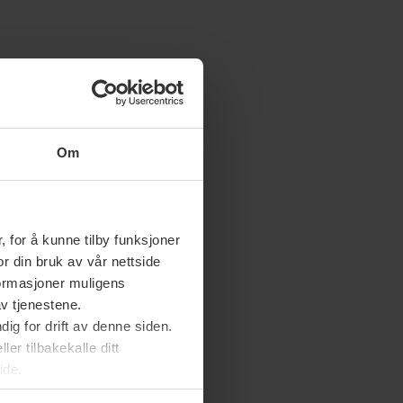
Om
 for å kunne tilby funksjoner
or din bruk av vår nettside
nformasjoner muligens
av tjenestene.
ig for drift av denne siden.
er tilbakekalle ditt
ide.