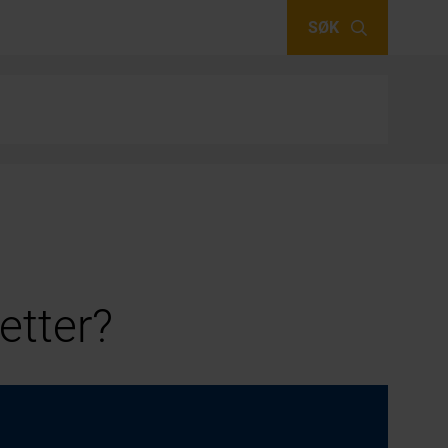
SØK
etter?