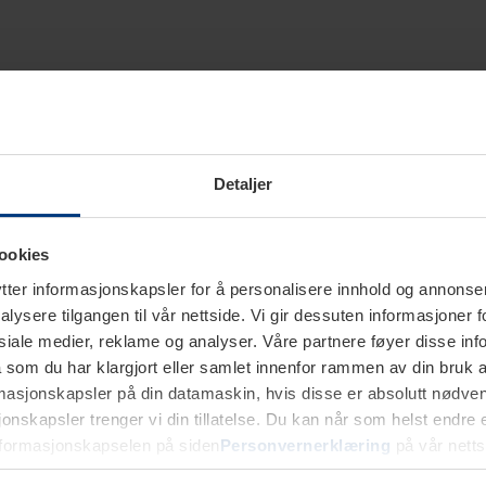
Detaljer
ookies
ter informasjonskapsler for å personalisere innhold og annonser,
alysere tilgangen til vår nettside. Vi gir dessuten informasjoner f
sosiale medier, reklame og analyser. Våre partnere føyer disse i
som du har klargjort eller samlet innenfor rammen av din bruk 
rmasjonskapsler på din datamaskin, hvis disse er absolutt nødvend
onskapsler trenger vi din tillatelse. Du kan når som helst endre ell
nformasjonskapselen på siden
Personvernerklæring
på vår netts