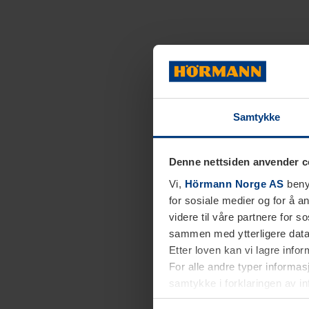
Samtykke
Denne nettsiden anvender c
Vi,
Hörmann Norge AS
benyt
for sosiale medier og for å an
videre til våre partnere for 
sammen med ytterligere data 
Etter loven kan vi lagre info
For alle andre typer informasj
samtykke i forklaringen av i