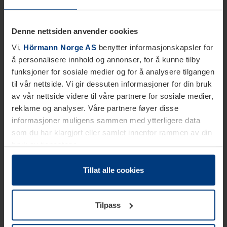
Denne nettsiden anvender cookies
Vi,
Hörmann Norge AS
benytter informasjonskapsler for
å personalisere innhold og annonser, for å kunne tilby
funksjoner for sosiale medier og for å analysere tilgangen
til vår nettside. Vi gir dessuten informasjoner for din bruk
av vår nettside videre til våre partnere for sosiale medier,
reklame og analyser. Våre partnere føyer disse
informasjoner muligens sammen med ytterligere data
som du har klargjort eller samlet innenfor rammen av din
bruk av tjenestene.
Etter loven kan vi lagre informasjonskapsler på din
datamaskin, hvis disse er absolutt nødvendig for drift av
Tillat alle cookies
denne siden. For alle andre typer informasjonskapsler
trenger vi din tillatelse. Du kan når som helst endre eller
Tilpass
tilbakekalle ditt samtykke i forklaringen av
informasjonskapselen på siden
Personvernerklæring
på