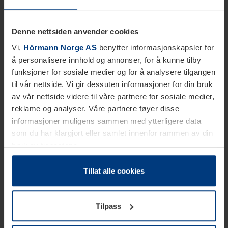
Denne nettsiden anvender cookies
Vi,
Hörmann Norge AS
benytter informasjonskapsler for
å personalisere innhold og annonser, for å kunne tilby
funksjoner for sosiale medier og for å analysere tilgangen
til vår nettside. Vi gir dessuten informasjoner for din bruk
av vår nettside videre til våre partnere for sosiale medier,
reklame og analyser. Våre partnere føyer disse
informasjoner muligens sammen med ytterligere data
som du har klargjort eller samlet innenfor rammen av din
bruk av tjenestene.
Etter loven kan vi lagre informasjonskapsler på din
datamaskin, hvis disse er absolutt nødvendig for drift av
Tillat alle cookies
denne siden. For alle andre typer informasjonskapsler
trenger vi din tillatelse. Du kan når som helst endre eller
Tilpass
tilbakekalle ditt samtykke i forklaringen av
informasjonskapselen på siden
Personvernerklæring
på