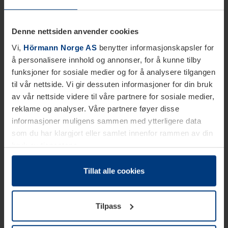
Denne nettsiden anvender cookies
Vi,
Hörmann Norge AS
benytter informasjonskapsler for
å personalisere innhold og annonser, for å kunne tilby
funksjoner for sosiale medier og for å analysere tilgangen
til vår nettside. Vi gir dessuten informasjoner for din bruk
av vår nettside videre til våre partnere for sosiale medier,
reklame og analyser. Våre partnere føyer disse
informasjoner muligens sammen med ytterligere data
som du har klargjort eller samlet innenfor rammen av din
bruk av tjenestene.
Etter loven kan vi lagre informasjonskapsler på din
datamaskin, hvis disse er absolutt nødvendig for drift av
Tillat alle cookies
denne siden. For alle andre typer informasjonskapsler
trenger vi din tillatelse. Du kan når som helst endre eller
Tilpass
tilbakekalle ditt samtykke i forklaringen av
informasjonskapselen på siden
Personvernerklæring
på