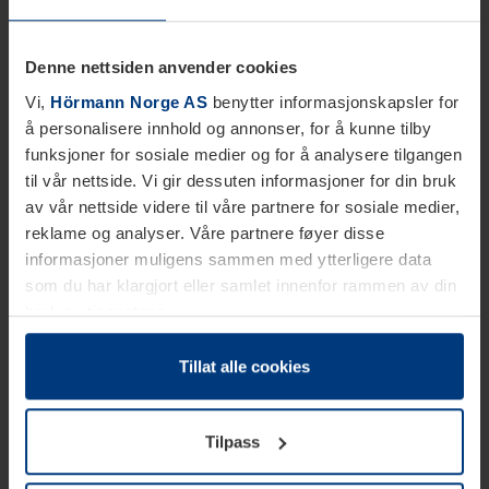
Denne nettsiden anvender cookies
Vi,
Hörmann Norge AS
benytter informasjonskapsler for
å personalisere innhold og annonser, for å kunne tilby
funksjoner for sosiale medier og for å analysere tilgangen
til vår nettside. Vi gir dessuten informasjoner for din bruk
av vår nettside videre til våre partnere for sosiale medier,
reklame og analyser. Våre partnere føyer disse
informasjoner muligens sammen med ytterligere data
som du har klargjort eller samlet innenfor rammen av din
bruk av tjenestene.
Etter loven kan vi lagre informasjonskapsler på din
datamaskin, hvis disse er absolutt nødvendig for drift av
Tillat alle cookies
denne siden. For alle andre typer informasjonskapsler
trenger vi din tillatelse. Du kan når som helst endre eller
Tilpass
tilbakekalle ditt samtykke i forklaringen av
informasjonskapselen på siden
Personvernerklæring
på