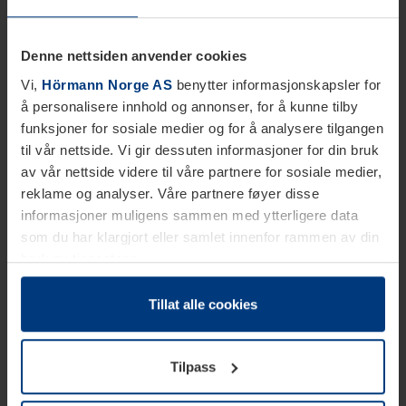
Denne nettsiden anvender cookies
Vi,
Hörmann Norge AS
benytter informasjonskapsler for
å personalisere innhold og annonser, for å kunne tilby
funksjoner for sosiale medier og for å analysere tilgangen
til vår nettside. Vi gir dessuten informasjoner for din bruk
av vår nettside videre til våre partnere for sosiale medier,
reklame og analyser. Våre partnere føyer disse
informasjoner muligens sammen med ytterligere data
som du har klargjort eller samlet innenfor rammen av din
bruk av tjenestene.
Etter loven kan vi lagre informasjonskapsler på din
datamaskin, hvis disse er absolutt nødvendig for drift av
Tillat alle cookies
denne siden. For alle andre typer informasjonskapsler
trenger vi din tillatelse. Du kan når som helst endre eller
Tilpass
tilbakekalle ditt samtykke i forklaringen av
informasjonskapselen på siden
Personvernerklæring
på