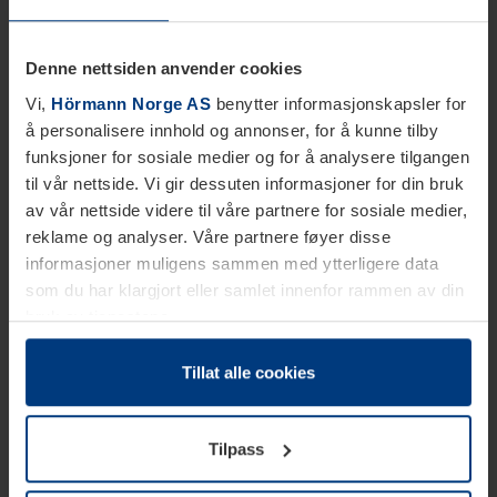
Denne nettsiden anvender cookies
Vi,
Hörmann Norge AS
benytter informasjonskapsler for
å personalisere innhold og annonser, for å kunne tilby
funksjoner for sosiale medier og for å analysere tilgangen
til vår nettside. Vi gir dessuten informasjoner for din bruk
av vår nettside videre til våre partnere for sosiale medier,
reklame og analyser. Våre partnere føyer disse
informasjoner muligens sammen med ytterligere data
som du har klargjort eller samlet innenfor rammen av din
bruk av tjenestene.
Etter loven kan vi lagre informasjonskapsler på din
datamaskin, hvis disse er absolutt nødvendig for drift av
Tillat alle cookies
denne siden. For alle andre typer informasjonskapsler
trenger vi din tillatelse. Du kan når som helst endre eller
Tilpass
tilbakekalle ditt samtykke i forklaringen av
informasjonskapselen på siden
Personvernerklæring
på