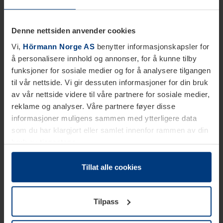
Denne nettsiden anvender cookies
Vi,
Hörmann Norge AS
benytter informasjonskapsler for
å personalisere innhold og annonser, for å kunne tilby
funksjoner for sosiale medier og for å analysere tilgangen
til vår nettside. Vi gir dessuten informasjoner for din bruk
av vår nettside videre til våre partnere for sosiale medier,
reklame og analyser. Våre partnere føyer disse
informasjoner muligens sammen med ytterligere data
som du har klargjort eller samlet innenfor rammen av din
bruk av tjenestene.
Etter loven kan vi lagre informasjonskapsler på din
datamaskin, hvis disse er absolutt nødvendig for drift av
Tillat alle cookies
denne siden. For alle andre typer informasjonskapsler
trenger vi din tillatelse. Du kan når som helst endre eller
Tilpass
tilbakekalle ditt samtykke i forklaringen av
informasjonskapselen på siden
Personvernerklæring
på