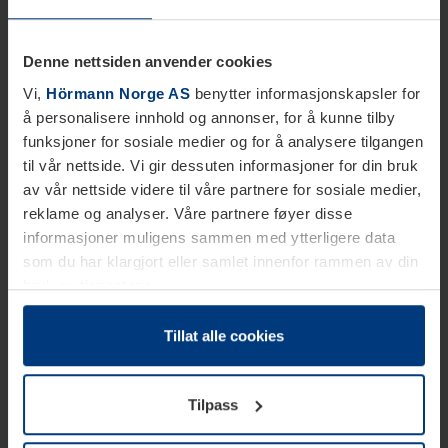
Denne nettsiden anvender cookies
Vi,
Hörmann Norge AS
benytter informasjonskapsler for
å personalisere innhold og annonser, for å kunne tilby
funksjoner for sosiale medier og for å analysere tilgangen
til vår nettside. Vi gir dessuten informasjoner for din bruk
av vår nettside videre til våre partnere for sosiale medier,
reklame og analyser. Våre partnere føyer disse
informasjoner muligens sammen med ytterligere data
som du har klargjort eller samlet innenfor rammen av din
bruk av tjenestene.
Etter loven kan vi lagre informasjonskapsler på din
datamaskin, hvis disse er absolutt nødvendig for drift av
Tillat alle cookies
denne siden. For alle andre typer informasjonskapsler
trenger vi din tillatelse. Du kan når som helst endre eller
Tilpass
tilbakekalle ditt samtykke i forklaringen av
informasjonskapselen på siden
Personvernerklæring
på