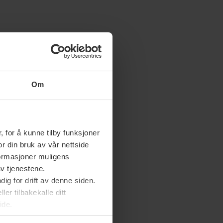
Om
 for å kunne tilby funksjoner
or din bruk av vår nettside
nformasjoner muligens
av tjenestene.
ig for drift av denne siden.
er tilbakekalle ditt
ide.