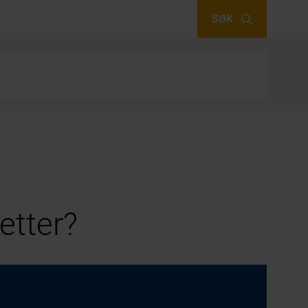
SØK
etter?