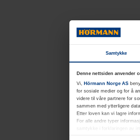
Samtykke
Denne nettsiden anvender c
Vi,
Hörmann Norge AS
benyt
for sosiale medier og for å an
videre til våre partnere for 
sammen med ytterligere data 
Etter loven kan vi lagre info
For alle andre typer informasj
samtykke i forklaringen av i