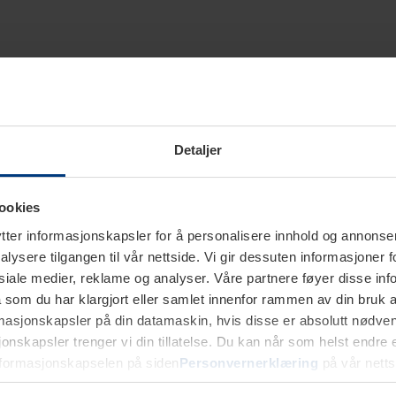
Detaljer
ookies
ter informasjonskapsler for å personalisere innhold og annonser,
alysere tilgangen til vår nettside. Vi gir dessuten informasjoner f
sosiale medier, reklame og analyser. Våre partnere føyer disse i
som du har klargjort eller samlet innenfor rammen av din bruk 
rmasjonskapsler på din datamaskin, hvis disse er absolutt nødvend
onskapsler trenger vi din tillatelse. Du kan når som helst endre ell
nformasjonskapselen på siden
Personvernerklæring
på vår netts