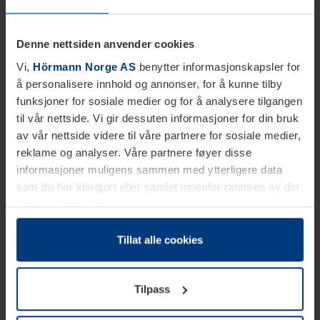
Denne nettsiden anvender cookies
Vi,
Hörmann Norge AS
benytter informasjonskapsler for
å personalisere innhold og annonser, for å kunne tilby
funksjoner for sosiale medier og for å analysere tilgangen
til vår nettside. Vi gir dessuten informasjoner for din bruk
av vår nettside videre til våre partnere for sosiale medier,
reklame og analyser. Våre partnere føyer disse
informasjoner muligens sammen med ytterligere data
som du har klargjort eller samlet innenfor rammen av din
bruk av tjenestene.
Etter loven kan vi lagre informasjonskapsler på din
datamaskin, hvis disse er absolutt nødvendig for drift av
Tillat alle cookies
denne siden. For alle andre typer informasjonskapsler
trenger vi din tillatelse. Du kan når som helst endre eller
Tilpass
tilbakekalle ditt samtykke i forklaringen av
informasjonskapselen på siden
Personvernerklæring
på