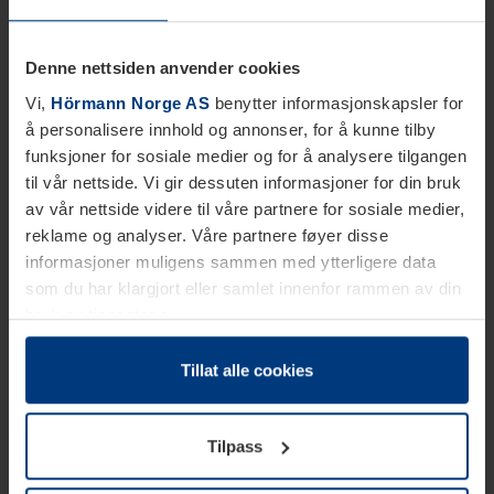
Denne nettsiden anvender cookies
Vi,
Hörmann Norge AS
benytter informasjonskapsler for
å personalisere innhold og annonser, for å kunne tilby
funksjoner for sosiale medier og for å analysere tilgangen
til vår nettside. Vi gir dessuten informasjoner for din bruk
av vår nettside videre til våre partnere for sosiale medier,
reklame og analyser. Våre partnere føyer disse
informasjoner muligens sammen med ytterligere data
som du har klargjort eller samlet innenfor rammen av din
bruk av tjenestene.
Etter loven kan vi lagre informasjonskapsler på din
datamaskin, hvis disse er absolutt nødvendig for drift av
Tillat alle cookies
denne siden. For alle andre typer informasjonskapsler
trenger vi din tillatelse. Du kan når som helst endre eller
Tilpass
tilbakekalle ditt samtykke i forklaringen av
informasjonskapselen på siden
Personvernerklæring
på