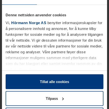
Denne nettsiden anvender cookies
Vi,
Hörmann Norge AS
benytter informasjonskapsler for
å personalisere innhold og annonser, for å kunne tilby
funksjoner for sosiale medier og for å analysere tilgangen
til vår nettside. Vi gir dessuten informasjoner for din bruk
av vår nettside videre til våre partnere for sosiale medier,
reklame og analyser. Våre partnere føyer disse
informasjoner muligens sammen med ytterligere data
som du har klargjort eller samlet innenfor rammen av din
bruk av tjenestene.
Etter loven kan vi lagre informasjonskapsler på din
datamaskin, hvis disse er absolutt nødvendig for drift av
Tillat alle cookies
denne siden. For alle andre typer informasjonskapsler
trenger vi din tillatelse. Du kan når som helst endre eller
Tilpass
tilbakekalle ditt samtykke i forklaringen av
informasjonskapselen på siden
Personvernerklæring
på