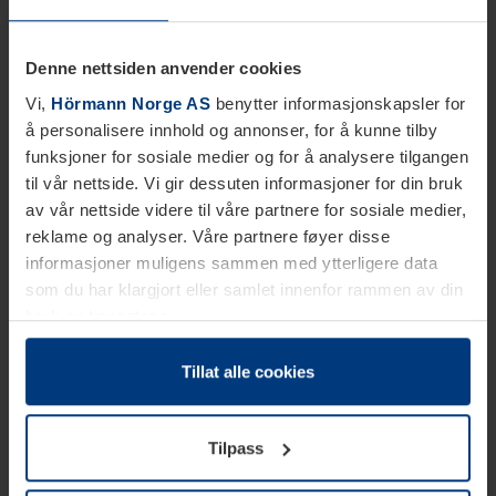
Denne nettsiden anvender cookies
Vi,
Hörmann Norge AS
benytter informasjonskapsler for
å personalisere innhold og annonser, for å kunne tilby
funksjoner for sosiale medier og for å analysere tilgangen
til vår nettside. Vi gir dessuten informasjoner for din bruk
av vår nettside videre til våre partnere for sosiale medier,
reklame og analyser. Våre partnere føyer disse
informasjoner muligens sammen med ytterligere data
som du har klargjort eller samlet innenfor rammen av din
bruk av tjenestene.
Etter loven kan vi lagre informasjonskapsler på din
datamaskin, hvis disse er absolutt nødvendig for drift av
Tillat alle cookies
denne siden. For alle andre typer informasjonskapsler
trenger vi din tillatelse. Du kan når som helst endre eller
Tilpass
tilbakekalle ditt samtykke i forklaringen av
informasjonskapselen på siden
Personvernerklæring
på