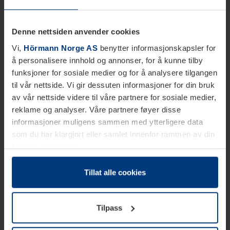
Denne nettsiden anvender cookies
Vi,
Hörmann Norge AS
benytter informasjonskapsler for
å personalisere innhold og annonser, for å kunne tilby
funksjoner for sosiale medier og for å analysere tilgangen
til vår nettside. Vi gir dessuten informasjoner for din bruk
av vår nettside videre til våre partnere for sosiale medier,
reklame og analyser. Våre partnere føyer disse
informasjoner muligens sammen med ytterligere data
som du har klargjort eller samlet innenfor rammen av din
bruk av tjenestene.
Etter loven kan vi lagre informasjonskapsler på din
datamaskin, hvis disse er absolutt nødvendig for drift av
Tillat alle cookies
denne siden. For alle andre typer informasjonskapsler
trenger vi din tillatelse. Du kan når som helst endre eller
Tilpass
tilbakekalle ditt samtykke i forklaringen av
informasjonskapselen på siden
Personvernerklæring
på