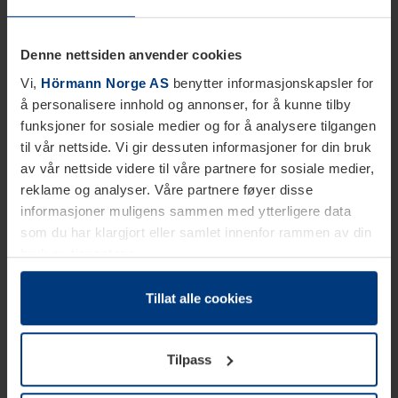
Denne nettsiden anvender cookies
Vi,
Hörmann Norge AS
benytter informasjonskapsler for
å personalisere innhold og annonser, for å kunne tilby
funksjoner for sosiale medier og for å analysere tilgangen
til vår nettside. Vi gir dessuten informasjoner for din bruk
av vår nettside videre til våre partnere for sosiale medier,
reklame og analyser. Våre partnere føyer disse
informasjoner muligens sammen med ytterligere data
som du har klargjort eller samlet innenfor rammen av din
bruk av tjenestene.
Etter loven kan vi lagre informasjonskapsler på din
datamaskin, hvis disse er absolutt nødvendig for drift av
Tillat alle cookies
denne siden. For alle andre typer informasjonskapsler
trenger vi din tillatelse. Du kan når som helst endre eller
Tilpass
tilbakekalle ditt samtykke i forklaringen av
informasjonskapselen på siden
Personvernerklæring
på