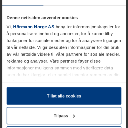
Denne nettsiden anvender cookies
Vi,
Hörmann Norge AS
benytter informasjonskapsler for
å personalisere innhold og annonser, for å kunne tilby
funksjoner for sosiale medier og for å analysere tilgangen
til vår nettside. Vi gir dessuten informasjoner for din bruk
av vår nettside videre til våre partnere for sosiale medier,
reklame og analyser. Våre partnere føyer disse
informasjoner muligens sammen med ytterligere data
som du har klargjort eller samlet innenfor rammen av din
bruk av tjenestene.
Etter loven kan vi lagre informasjonskapsler på din
datamaskin, hvis disse er absolutt nødvendig for drift av
Tillat alle cookies
denne siden. For alle andre typer informasjonskapsler
trenger vi din tillatelse. Du kan når som helst endre eller
Tilpass
tilbakekalle ditt samtykke i forklaringen av
informasjonskapselen på siden
Personvernerklæring
på