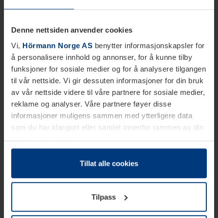
Denne nettsiden anvender cookies
Vi,
Hörmann Norge AS
benytter informasjonskapsler for
å personalisere innhold og annonser, for å kunne tilby
funksjoner for sosiale medier og for å analysere tilgangen
til vår nettside. Vi gir dessuten informasjoner for din bruk
av vår nettside videre til våre partnere for sosiale medier,
reklame og analyser. Våre partnere føyer disse
informasjoner muligens sammen med ytterligere data
som du har klargjort eller samlet innenfor rammen av din
bruk av tjenestene.
Etter loven kan vi lagre informasjonskapsler på din
datamaskin, hvis disse er absolutt nødvendig for drift av
Tillat alle cookies
denne siden. For alle andre typer informasjonskapsler
trenger vi din tillatelse. Du kan når som helst endre eller
Tilpass
tilbakekalle ditt samtykke i forklaringen av
informasjonskapselen på siden
Personvernerklæring
på