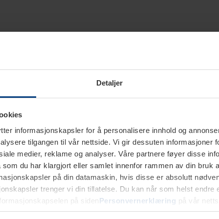
Detaljer
ookies
ter informasjonskapsler for å personalisere innhold og annonser,
alysere tilgangen til vår nettside. Vi gir dessuten informasjoner f
sosiale medier, reklame og analyser. Våre partnere føyer disse i
som du har klargjort eller samlet innenfor rammen av din bruk 
rmasjonskapsler på din datamaskin, hvis disse er absolutt nødvend
onskapsler trenger vi din tillatelse. Du kan når som helst endre ell
nformasjonskapselen på siden
Personvernerklæring
på vår netts