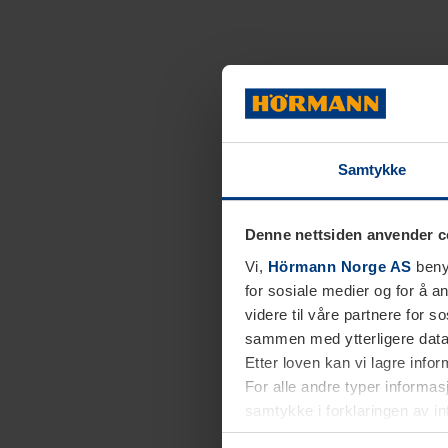
Samtykke
Denne nettsiden anvender c
Vi,
Hörmann Norge AS
benyt
for sosiale medier og for å an
videre til våre partnere for 
sammen med ytterligere data 
Etter loven kan vi lagre info
For alle andre typer informasj
samtykke i forklaringen av i