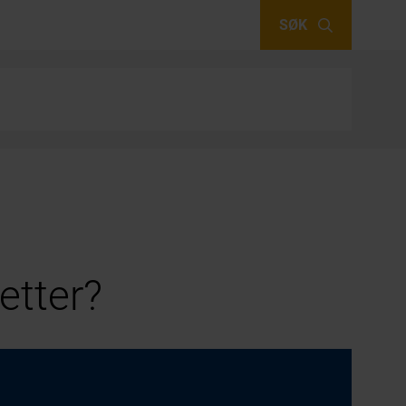
SØK
etter?