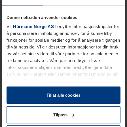
Denne nettsiden anvender cookies
Vi,
Hörmann Norge AS
benytter informasjonskapsler for
å personalisere innhold og annonser, for å kunne tilby
funksjoner for sosiale medier og for å analysere tilgangen
til vår nettside. Vi gir dessuten informasjoner for din bruk
av vår nettside videre til våre partnere for sosiale medier,
reklame og analyser. Våre partnere føyer disse
informasjoner muligens sammen med ytterligere data
som du har klargjort eller samlet innenfor rammen av din
bruk av tjenestene.
Etter loven kan vi lagre informasjonskapsler på din
datamaskin, hvis disse er absolutt nødvendig for drift av
Tillat alle cookies
denne siden. For alle andre typer informasjonskapsler
trenger vi din tillatelse. Du kan når som helst endre eller
Tilpass
tilbakekalle ditt samtykke i forklaringen av
informasjonskapselen på siden
Personvernerklæring
på