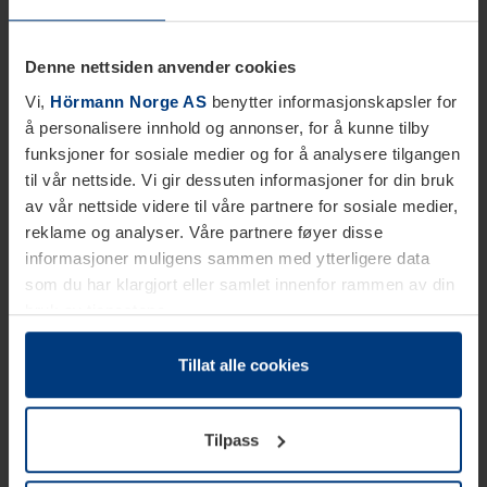
Denne nettsiden anvender cookies
Vi,
Hörmann Norge AS
benytter informasjonskapsler for
å personalisere innhold og annonser, for å kunne tilby
funksjoner for sosiale medier og for å analysere tilgangen
til vår nettside. Vi gir dessuten informasjoner for din bruk
av vår nettside videre til våre partnere for sosiale medier,
reklame og analyser. Våre partnere føyer disse
informasjoner muligens sammen med ytterligere data
som du har klargjort eller samlet innenfor rammen av din
bruk av tjenestene.
Etter loven kan vi lagre informasjonskapsler på din
datamaskin, hvis disse er absolutt nødvendig for drift av
Tillat alle cookies
denne siden. For alle andre typer informasjonskapsler
trenger vi din tillatelse. Du kan når som helst endre eller
Tilpass
tilbakekalle ditt samtykke i forklaringen av
informasjonskapselen på siden
Personvernerklæring
på