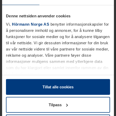
Denne nettsiden anvender cookies
Vi,
Hörmann Norge AS
benytter informasjonskapsler for
å personalisere innhold og annonser, for å kunne tilby
funksjoner for sosiale medier og for å analysere tilgangen
til vår nettside. Vi gir dessuten informasjoner for din bruk
av vår nettside videre til våre partnere for sosiale medier,
reklame og analyser. Våre partnere føyer disse
informasjoner muligens sammen med ytterligere data
som du har klargjort eller samlet innenfor rammen av din
bruk av tjenestene.
Etter loven kan vi lagre informasjonskapsler på din
datamaskin, hvis disse er absolutt nødvendig for drift av
Tillat alle cookies
denne siden. For alle andre typer informasjonskapsler
trenger vi din tillatelse. Du kan når som helst endre eller
Tilpass
tilbakekalle ditt samtykke i forklaringen av
informasjonskapselen på siden
Personvernerklæring
på