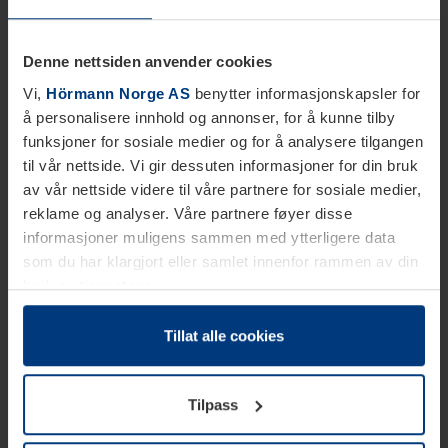
Denne nettsiden anvender cookies
Vi,
Hörmann Norge AS
benytter informasjonskapsler for
å personalisere innhold og annonser, for å kunne tilby
funksjoner for sosiale medier og for å analysere tilgangen
til vår nettside. Vi gir dessuten informasjoner for din bruk
av vår nettside videre til våre partnere for sosiale medier,
reklame og analyser. Våre partnere føyer disse
informasjoner muligens sammen med ytterligere data
som du har klargjort eller samlet innenfor rammen av din
bruk av tjenestene.
Etter loven kan vi lagre informasjonskapsler på din
datamaskin, hvis disse er absolutt nødvendig for drift av
Tillat alle cookies
denne siden. For alle andre typer informasjonskapsler
trenger vi din tillatelse. Du kan når som helst endre eller
Tilpass
tilbakekalle ditt samtykke i forklaringen av
informasjonskapselen på siden
Personvernerklæring
på