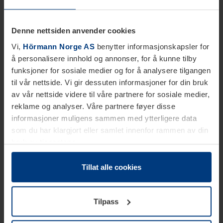
Denne nettsiden anvender cookies
Vi,
Hörmann Norge AS
benytter informasjonskapsler for
å personalisere innhold og annonser, for å kunne tilby
funksjoner for sosiale medier og for å analysere tilgangen
til vår nettside. Vi gir dessuten informasjoner for din bruk
av vår nettside videre til våre partnere for sosiale medier,
reklame og analyser. Våre partnere føyer disse
informasjoner muligens sammen med ytterligere data
som du har klargjort eller samlet innenfor rammen av din
bruk av tjenestene.
Etter loven kan vi lagre informasjonskapsler på din
datamaskin, hvis disse er absolutt nødvendig for drift av
Tillat alle cookies
denne siden. For alle andre typer informasjonskapsler
trenger vi din tillatelse. Du kan når som helst endre eller
Tilpass
tilbakekalle ditt samtykke i forklaringen av
informasjonskapselen på siden
Personvernerklæring
på