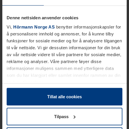
Denne nettsiden anvender cookies
Vi,
Hörmann Norge AS
benytter informasjonskapsler for
å personalisere innhold og annonser, for å kunne tilby
funksjoner for sosiale medier og for å analysere tilgangen
til vår nettside. Vi gir dessuten informasjoner for din bruk
av vår nettside videre til våre partnere for sosiale medier,
reklame og analyser. Våre partnere føyer disse
informasjoner muligens sammen med ytterligere data
som du har klargjort eller samlet innenfor rammen av din
bruk av tjenestene.
Etter loven kan vi lagre informasjonskapsler på din
datamaskin, hvis disse er absolutt nødvendig for drift av
Tillat alle cookies
denne siden. For alle andre typer informasjonskapsler
trenger vi din tillatelse. Du kan når som helst endre eller
Tilpass
tilbakekalle ditt samtykke i forklaringen av
informasjonskapselen på siden
Personvernerklæring
på