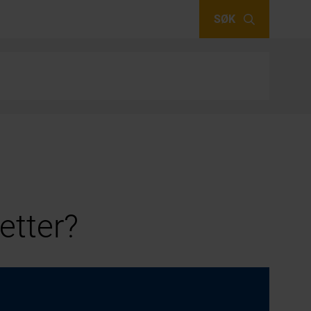
SØK
etter?