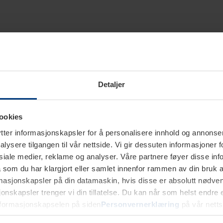
Detaljer
ookies
ter informasjonskapsler for å personalisere innhold og annonser,
alysere tilgangen til vår nettside. Vi gir dessuten informasjoner f
sosiale medier, reklame og analyser. Våre partnere føyer disse i
som du har klargjort eller samlet innenfor rammen av din bruk 
rmasjonskapsler på din datamaskin, hvis disse er absolutt nødvend
onskapsler trenger vi din tillatelse. Du kan når som helst endre ell
nformasjonskapselen på siden
Personvernerklæring
på vår netts