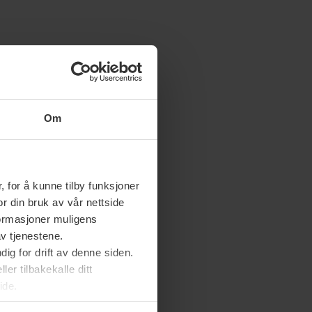
Om
 for å kunne tilby funksjoner
or din bruk av vår nettside
nformasjoner muligens
av tjenestene.
ig for drift av denne siden.
er tilbakekalle ditt
ide.