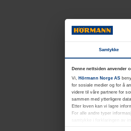
Samtykke
Denne nettsiden anvender c
Vi,
Hörmann Norge AS
benyt
for sosiale medier og for å an
videre til våre partnere for 
sammen med ytterligere data 
Etter loven kan vi lagre info
For alle andre typer informasj
samtykke i forklaringen av i