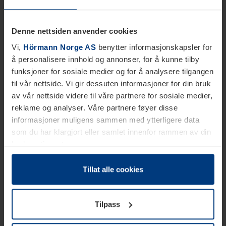
Denne nettsiden anvender cookies
Vi,
Hörmann Norge AS
benytter informasjonskapsler for
å personalisere innhold og annonser, for å kunne tilby
funksjoner for sosiale medier og for å analysere tilgangen
til vår nettside. Vi gir dessuten informasjoner for din bruk
av vår nettside videre til våre partnere for sosiale medier,
reklame og analyser. Våre partnere føyer disse
informasjoner muligens sammen med ytterligere data
som du har klargjort eller samlet innenfor rammen av din
bruk av tjenestene.
Etter loven kan vi lagre informasjonskapsler på din
datamaskin, hvis disse er absolutt nødvendig for drift av
Tillat alle cookies
denne siden. For alle andre typer informasjonskapsler
trenger vi din tillatelse. Du kan når som helst endre eller
Tilpass
tilbakekalle ditt samtykke i forklaringen av
informasjonskapselen på siden
Personvernerklæring
på