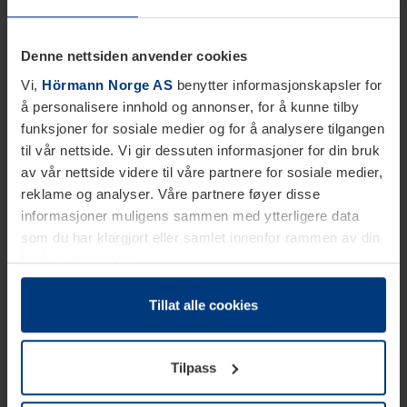
Denne nettsiden anvender cookies
Vi,
Hörmann Norge AS
benytter informasjonskapsler for
å personalisere innhold og annonser, for å kunne tilby
funksjoner for sosiale medier og for å analysere tilgangen
til vår nettside. Vi gir dessuten informasjoner for din bruk
av vår nettside videre til våre partnere for sosiale medier,
reklame og analyser. Våre partnere føyer disse
informasjoner muligens sammen med ytterligere data
som du har klargjort eller samlet innenfor rammen av din
bruk av tjenestene.
Etter loven kan vi lagre informasjonskapsler på din
datamaskin, hvis disse er absolutt nødvendig for drift av
Tillat alle cookies
denne siden. For alle andre typer informasjonskapsler
trenger vi din tillatelse. Du kan når som helst endre eller
Tilpass
tilbakekalle ditt samtykke i forklaringen av
informasjonskapselen på siden
Personvernerklæring
på