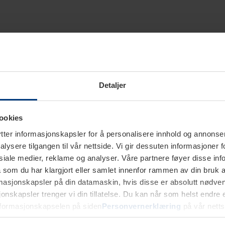
Detaljer
ookies
ter informasjonskapsler for å personalisere innhold og annonser,
alysere tilgangen til vår nettside. Vi gir dessuten informasjoner f
sosiale medier, reklame og analyser. Våre partnere føyer disse i
som du har klargjort eller samlet innenfor rammen av din bruk 
rmasjonskapsler på din datamaskin, hvis disse er absolutt nødvend
onskapsler trenger vi din tillatelse. Du kan når som helst endre ell
nformasjonskapselen på siden
Personvernerklæring
på vår netts