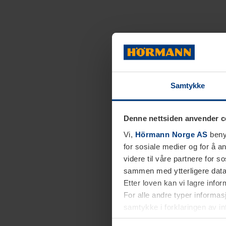
Samtykke
Denne nettsiden anvender c
Vi,
Hörmann Norge AS
benyt
for sosiale medier og for å an
videre til våre partnere for 
sammen med ytterligere data 
Etter loven kan vi lagre info
For alle andre typer informasj
samtykke i forklaringen av i