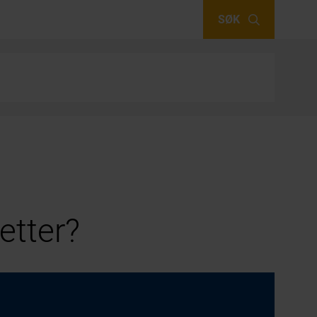
SØK
etter?