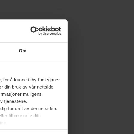
Om
 for å kunne tilby funksjoner
or din bruk av vår nettside
nformasjoner muligens
av tjenestene.
ig for drift av denne siden.
er tilbakekalle ditt
ide.