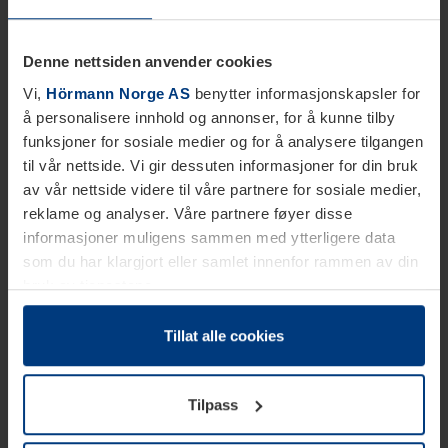
Denne nettsiden anvender cookies
Vi,
Hörmann Norge AS
benytter informasjonskapsler for
å personalisere innhold og annonser, for å kunne tilby
funksjoner for sosiale medier og for å analysere tilgangen
til vår nettside. Vi gir dessuten informasjoner for din bruk
av vår nettside videre til våre partnere for sosiale medier,
reklame og analyser. Våre partnere føyer disse
informasjoner muligens sammen med ytterligere data
som du har klargjort eller samlet innenfor rammen av din
bruk av tjenestene.
Etter loven kan vi lagre informasjonskapsler på din
datamaskin, hvis disse er absolutt nødvendig for drift av
Tillat alle cookies
denne siden. For alle andre typer informasjonskapsler
trenger vi din tillatelse. Du kan når som helst endre eller
Tilpass
tilbakekalle ditt samtykke i forklaringen av
informasjonskapselen på siden
Personvernerklæring
på